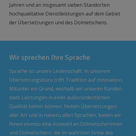
Jahren und an insgesamt sieben Standorten
hochqualitative Dienstleistungen auf dem Gebiet
der Übersetzungen und des Dolmetschens.
Wir sprechen Ihre Sprache
Sprache ist unsere Leidenschaft. In unserem
Übersetzungsbüro trifft Tradition auf Innovation.
Mitunter ein Grund, weshalb wir unseren Kunden
stets Leistungen in einer außerordentlichen
Qualität bieten können. Neben Übersetzungen
aller Art und in nahezu allen Sprachen, bieten wir
Ihnen ebenso eine Auswahl an Dolmetscherinnen
und Dolmetschern, die im wahrsten Sinne des