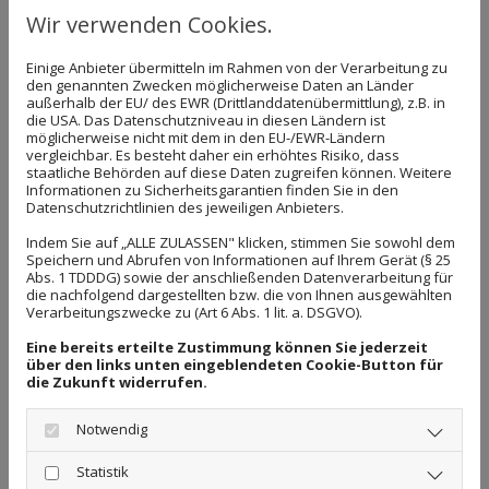
Wir verwenden Cookies.
Einige Anbieter übermitteln im Rahmen von der Verarbeitung zu
den genannten Zwecken möglicherweise Daten an Länder
außerhalb der EU/ des EWR (Drittlanddatenübermittlung), z.B. in
die USA. Das Datenschutzniveau in diesen Ländern ist
möglicherweise nicht mit dem in den EU-/EWR-Ländern
vergleichbar. Es besteht daher ein erhöhtes Risiko, dass
staatliche Behörden auf diese Daten zugreifen können. Weitere
Informationen zu Sicherheitsgarantien finden Sie in den
Datenschutzrichtlinien des jeweiligen Anbieters.
Indem Sie auf „ALLE ZULASSEN" klicken, stimmen Sie sowohl dem
Speichern und Abrufen von Informationen auf Ihrem Gerät (§ 25
Abs. 1 TDDDG) sowie der anschließenden Datenverarbeitung für
die nachfolgend dargestellten bzw. die von Ihnen ausgewählten
Verarbeitungszwecke zu (Art 6 Abs. 1 lit. a. DSGVO).
Eine bereits erteilte Zustimmung können Sie jederzeit
über den links unten eingeblendeten Cookie-Button für
die Zukunft widerrufen.
Zu unserem breit gefächerten Kundenstamm
zählen vorwiegend Behörden bzw. Gerichte, jedoch
Notwendig
ebenso Kunden aus der freien Wirtschaft sowie
Statistik
Privatkunden. Um den vielfältigen und