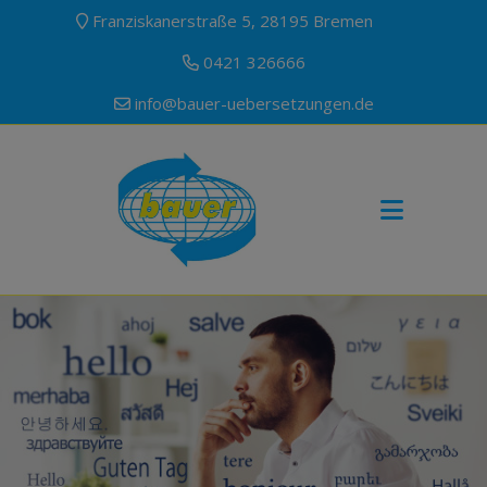
Franziskanerstraße 5, 28195 Bremen
0421 326666
info@bauer-uebersetzungen.de