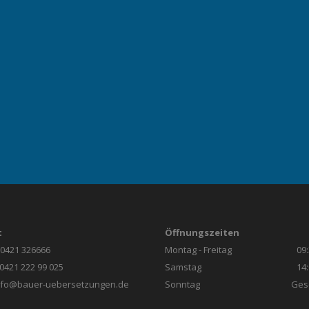
t
Öffnungszeiten
 0421 326666
Montag - Freitag
09:
 0421 222 99 025
Samstag
14:
nfo@bauer-uebersetzungen.de
Sonntag
Ges