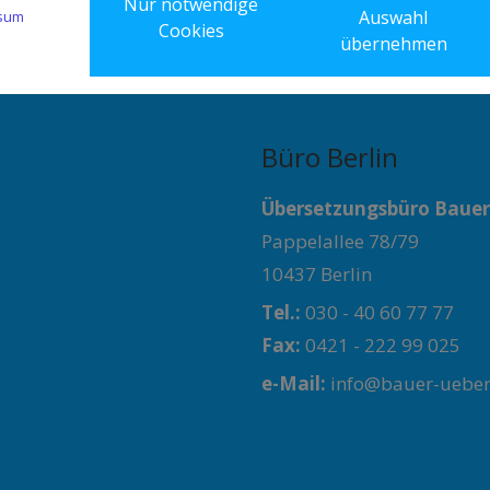
Tel.:
040 - 32 02 78 78
Nur notwendige
Auswahl
sum
Cookies
Fax:
0421 - 222 99 025
übernehmen
e-Mail:
info@bauer-ueber
Büro Berlin
Übersetzungsbüro Baue
Pappelallee 78/79
10437 Berlin
Tel.:
030 - 40 60 77 77
Fax:
0421 - 222 99 025
e-Mail:
info@bauer-ueber