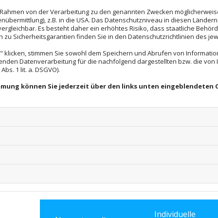
ungsbüro in Ihrer Nähe? Dank unseren insgesamt sieben S
im Rahmen von der Verarbeitung zu den genannten Zwecken möglicherwei
nübermittlung), z.B. in die USA. Das Datenschutzniveau in diesen Ländern 
le in Bremen bieten wir Ihnen in zahlreichen weiteren 
rgleichbar. Es besteht daher ein erhöhtes Risiko, dass staatliche Behör
zu Sicherheitsgarantien finden Sie in den Datenschutzrichtlinien des jew
 und finden Sie Ihren am nächsten gelegenen.
 klicken, stimmen Sie sowohl dem Speichern und Abrufen von Information
enden Datenverarbeitung für die nachfolgend dargestellten bzw. die von
bs. 1 lit. a. DSGVO).
immung können Sie jederzeit über den links unten eingeblendeten 
ch an folgenden Standorten:
Büro Hamburg
Übersetzungsbüro Baue
Ballindamm 3
20095 Hamburg
Individuelle