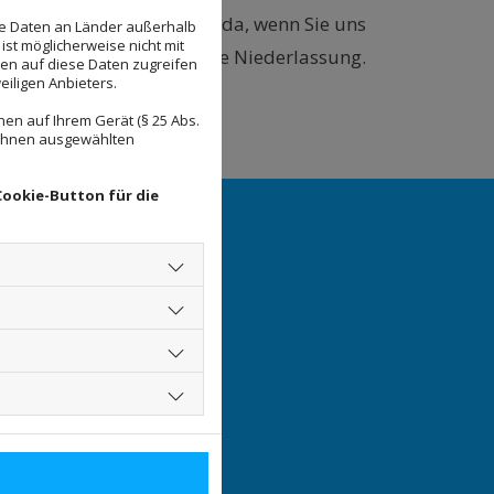
tandorten sind wir stets da, wenn Sie uns
se Daten an Länder außerhalb
ist möglicherweise nicht mit
deutschen Großstädten eine Niederlassung.
den auf diese Daten zugreifen
eiligen Anbieters.
en auf Ihrem Gerät (§ 25 Abs.
 Ihnen ausgewählten
Cookie-Button für die
r GmbH