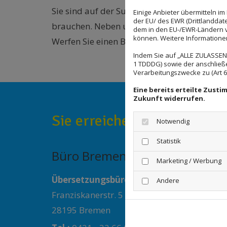
Sie sind auf der Suche nach einem Übersetz
Einige Anbieter übermitteln 
der EU/ des EWR (Drittlanddate
brauchen. Neben unserer Hauptgeschäftsstel
dem in den EU-/EWR-Ländern ve
können. Weitere Informationen 
Werfen Sie einen Blick auf unsere Standorte
Indem Sie auf „ALLE ZULASSEN"
1 TDDDG) sowie der anschließ
Verarbeitungszwecke zu (Art 6 A
Eine bereits erteilte Zust
Zukunft widerrufen.
Sie erreichen uns persönli
Notwendig
Statistik
Büro Bremen
Marketing / Werbung
Übersetzungsbüro Bauer GmbH
Andere
Franziskanerstr. 5
28195 Bremen