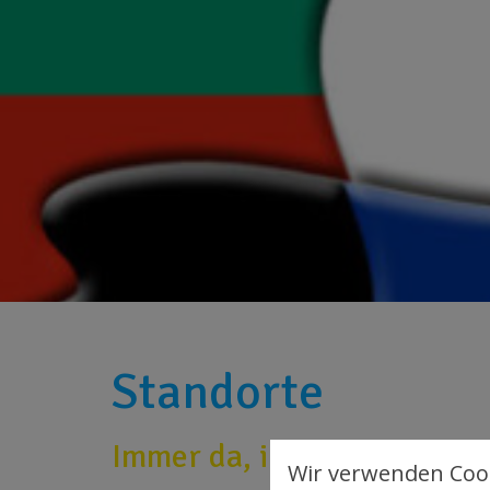
Standorte
Immer da, immer nah
Wir verwenden Cook