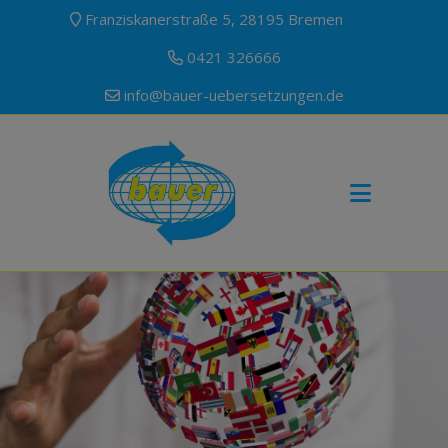
Franziskanerstraße 5, 28195 Bremen
0421 326666
info@bauer-uebersetzungen.de