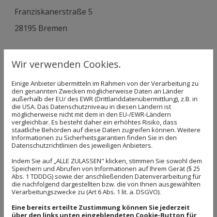
Franziskanerstraße 5
28195 Bremen
Kontakt
Wir verwenden Cookies.
Telefon:
0421 326666
Einige Anbieter übermitteln im Rahmen von der Verarbeitung zu
den genannten Zwecken möglicherweise Daten an Länder
Telefax:0421 222 99 025
außerhalb der EU/ des EWR (Drittlanddatenübermittlung), z.B. in
die USA. Das Datenschutzniveau in diesen Ländern ist
E-Mail:
info@bauer-uebersetzungen.de
möglicherweise nicht mit dem in den EU-/EWR-Ländern
vergleichbar. Es besteht daher ein erhöhtes Risiko, dass
staatliche Behörden auf diese Daten zugreifen können. Weitere
Öffnungszeiten
Informationen zu Sicherheitsgarantien finden Sie in den
Datenschutzrichtlinien des jeweiligen Anbieters.
Montag - Freitag
09:30 - 16:15
Indem Sie auf „ALLE ZULASSEN" klicken, stimmen Sie sowohl dem
Speichern und Abrufen von Informationen auf Ihrem Gerät (§ 25
Samstag
14:00 - 16:00
Abs. 1 TDDDG) sowie der anschließenden Datenverarbeitung für
die nachfolgend dargestellten bzw. die von Ihnen ausgewählten
Sonntag
Geschlossen
Verarbeitungszwecke zu (Art 6 Abs. 1 lit. a. DSGVO).
Termine nach Absprache, Notdienstnummer 0172
Eine bereits erteilte Zustimmung können Sie jederzeit
421 27 45
über den links unten eingeblendeten Cookie-Button für